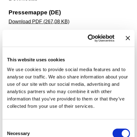
Pressemappe (DE)
Download PDF (267,08 KB)
Pressemappe (EN)
Download PDF (228,23 KB)
Werkliste
This website uses cookies
Download PDF (537,11 KB)
We use cookies to provide social media features and to
analyse our traffic. We also share information about your
Wandtext (DE | EN)
use of our site with our social media, advertising and
Download PDF (122,93 KB)
analytics partners who may combine it with other
information that you’ve provided to them or that they’ve
Labels (DE | EN)
collected from your use of their services.
Download PDF (23,71 KB)
Pressemitteilung (DE)
Consent
Necessary
Selection
Download PDF (458,92 KB)