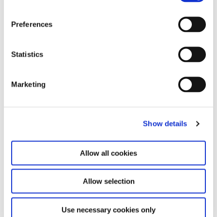
Pressemitteilung (EN)
Preferences
Download PDF (228,23 KB)
Statistics
Image sheet
Pressefotos auf Anfrage
Download PDF (554,18 KB)
Marketing
Zugehörig
Show details
Allow all cookies
Allow selection
Use necessary cookies only