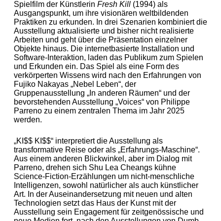
Spielfilm der Künstlerin
Fresh Kill
(1994) als
Ausgangspunkt, um ihre visionären weltbildenden
Praktiken zu erkunden. In drei Szenarien kombiniert die
Ausstellung aktualisierte und bisher nicht realisierte
Arbeiten und geht über die Präsentation einzelner
Objekte hinaus. Die internetbasierte Installation und
Software-Interaktion, laden das Publikum zum Spielen
und Erkunden ein. Das Spiel als eine Form des
verkörperten Wissens wird nach den Er­fahrungen von
Fujiko Nakayas „Nebel Leben“, der
Gruppenausstellung „In anderen Räumen“ und der
bevorstehenden Ausstellung „Voices“ von Philippe
Parreno zu einem zentralen Thema im Jahr 2025
werden.
„KI$$ KI$$“ interpretiert die Ausstellung als
transformative Reise oder als „Erfahrungs-Maschine“.
Aus einem anderen Blickwinkel, aber im Dialog mit
Parreno, drehen sich Shu Lea Cheangs kühne
Science-Fiction-Erzählungen um nicht-menschliche
Intelli­genzen, sowohl natürlicher als auch künstlicher
Art. In der Auseinandersetzung mit neuen und alten
Technologien setzt das Haus der Kunst mit der
Ausstellung sein Engagement für zeitgenössische und
neue Medien fort, nach den Ausstellungen von Dumb