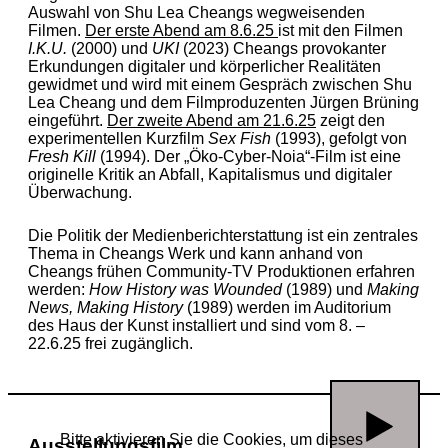
Auswahl von Shu Lea Cheangs wegweisenden
Filmen.
Der erste Abend am 8.6.25
ist mit den Filmen
I.K.U.
(2000) und
UKI
(2023) Cheangs provokanter
Erkundungen digitaler und körperlicher Realitäten
gewidmet und wird mit einem Gespräch zwischen Shu
Lea Cheang und dem Filmproduzenten Jürgen Brüning
eingeführt.
Der zweite Abend am 21.6.25
zeigt den
experimentellen Kurzfilm
Sex Fish
(1993), gefolgt von
Fresh Kill
(1994). Der „Öko-Cyber-Noia“-Film ist eine
originelle Kritik an Abfall, Kapitalismus und digitaler
Überwachung.
Die Politik der Medienberichterstattung ist ein zentrales
Thema in Cheangs Werk und kann anhand von
Cheangs frühen Community-TV Produktionen erfahren
werden:
How History was Wounded
(1989) und
Making
News, Making History
(1989) werden im Auditorium
des Haus der Kunst installiert und sind vom 8. –
22.6.25 frei zugänglich.
Bitte aktivieren Sie die Cookies, um dieses
Ausstellungsfilm