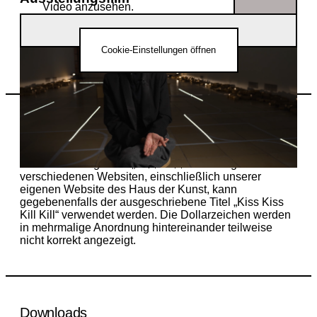
Video anzusehen.
Ausstellungsfilm zu „Shu Lea Cheang. KI$$ KI$$“
Cookie-Einstellungen öffnen
Hinweis
Aufgrund technischer Probleme bei der Darstellung
des Ausstellungstitels „KI$$ KI$$“ auf Google und
verschiedenen Websiten, einschließlich unserer
eigenen Website des Haus der Kunst, kann
gegebenenfalls der ausgeschriebene Titel „Kiss Kiss
Kill Kill“ verwendet werden. Die Dollarzeichen werden
in mehrmalige Anordnung hintereinander teilweise
nicht korrekt angezeigt.
Downloads