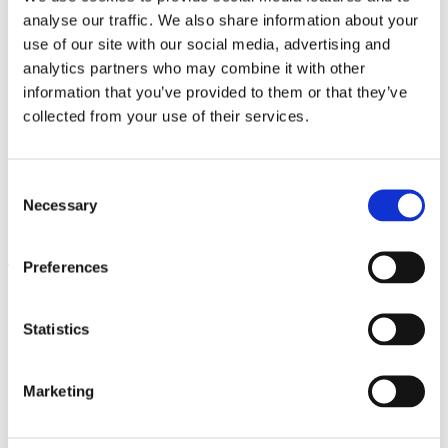
Groß dazu eingeladen, sich praktisch mit einer
analyse our traffic. We also share information about your
aktuellen Ausstellung zu beschäftigen. Kinder können
use of our site with our social media, advertising and
mit einer erwachsenen Begleitung ab 4 Jahren
teilnehmen.
analytics partners who may combine it with other
information that you’ve provided to them or that they’ve
2 Stunden | 10 € pro Person, Freie Teilnahme für
collected from your use of their services.
Jahreskartenbesitzer*innen
Consent
Termine
Necessary
Selection
Preferences
Familienführungen
Statistics
Mit der ganzen Familie ins Museum? Kein Problem! In
den Familienführungen sind alle Altersklassen
Marketing
willkommen. Die Führungen sind interaktiv und
beinhalten meistens auch einen praktischen Teil. Also:
Motiviere Deine Eltern und kommt vorbei!