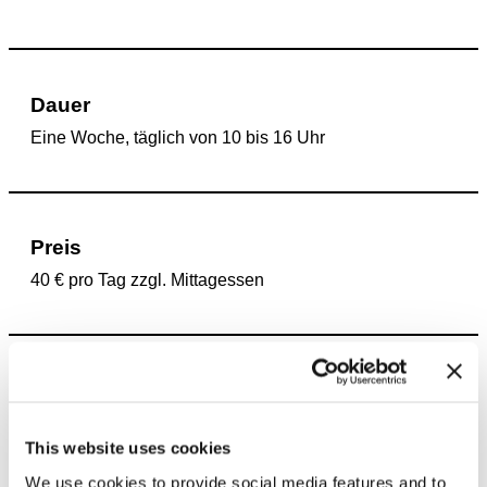
Dauer
Eine Woche, täglich von 10 bis 16 Uhr
Preis
40 € pro Tag zzgl. Mittagessen
Familien Workshops
Samstag Nachmittags bieten wir regelmäßig 2-
This website uses cookies
stündige Familienworkshops. Gemeinsam mit
erfahrenen Kunstpädagog*innen werden Klein und
We use cookies to provide social media features and to