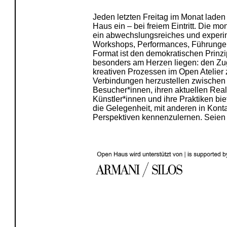
Jeden letzten Freitag im Monat laden
Haus ein – bei freiem Eintritt. Die m
ein abwechslungs­reiches und experi
Workshops, Performances, Führunge
Format ist den demokratischen Prinzi
beson­ders am Herzen liegen: den Zu
kreativen Pro­zessen im Open Atelier
Verbindungen herzustellen zwi­sche
Besucher*innen, ihren aktuellen Reali
Künst­ler*innen und ihre Praktiken b
die Gele­gen­heit, mit anderen in Kont
Perspektiven kennen­zu­lernen. Seien 