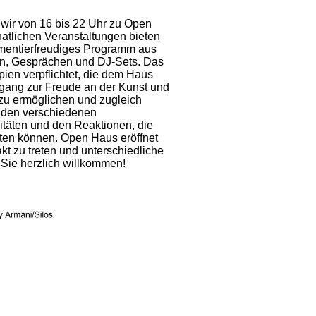
 wir von 16 bis 22 Uhr zu Open
onatlichen Veranstaltungen bieten
­men­tierfreudiges Programm aus
n, Gesprächen und DJ-Sets. Das
pien verpflichtet, die dem Haus
gang zur Freude an der Kunst und
 zu ermöglichen und zugleich
n den verschiedenen
täten und den Reak­tio­nen, die
ieten können. Open Haus eröffnet
akt zu treten und unterschiedliche
Sie herz­lich willkommen!