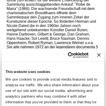
führte zum ersten, für die weitere Entwicklung der
Sammlung ausschlaggebenden Ankauf: "Robe de
Maria" (1966). Die wachsende Freundschaft mit dem
charismatischen Broodthaers öffnete dem
Sammlerpaar den Zugang zum inneren Zirkel der
Kunstszene dieser Epoche. So förderten Herman und
Nicole Daled die in den 1960er Jahren noch
weitgehend unbekannten Künstler Daniel Buren,
Hanne Darboven, Gilbert & George, Dan Graham,
Hans Haacke, Sol Lewitt, Bruce Nauman, Dennis
Oppenheim, Robert Ryman, Lawrence Weiner u.v.a.
Sie alle nahmen 1972 an der legendären documenta 5
von Harald Szeemann teil, die der Konzeptkunst
erstmals eine breite Plattform bot.
In ihrer Radikalität standen Herman und Nicole Daled
This website uses cookies
den zeitgleich arbeitenden Künstlern in nichts nach. Zu
We use cookies to provide social media features and to
ihren Grundsätzen gehörte, ausschließlich Werke von
lebenden Künstlern und auch diese nur auf dem
analyse our traffic. We also share information about your
primären Markt zu kaufen, d.h. von den Künstlern selbst
use of our site with our social media, advertising and
oder von ihren Galerien – und sie auch nicht wieder zu
analytics partners who may combine it with other
verkaufen.
Von der intensiven Auseinandersetzung des
information that you’ve provided to them or that they’ve
Sammlerpaars mit der Konzeptkunst, einer der