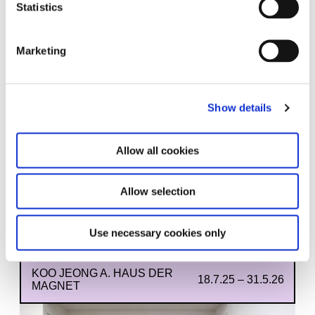
Statistics
Marketing
Sandra Vásquez de la Horra.
14.11.25 – 17.5.26
Soy Energía
Show details
Allow all cookies
Allow selection
Use necessary cookies only
KOO JEONG A. HAUS DER
18.7.25 – 31.5.26
MAGNET