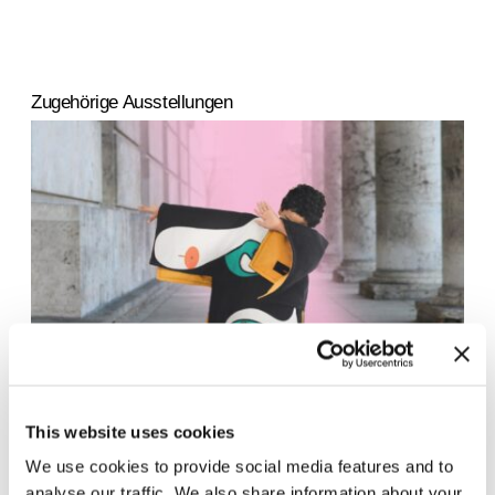
Zugehörige Ausstellungen
Für Kinder. Kunstgeschichten
18.7.25 – 31.5.26
This website uses cookies
seit 1968
We use cookies to provide social media features and to
analyse our traffic. We also share information about your