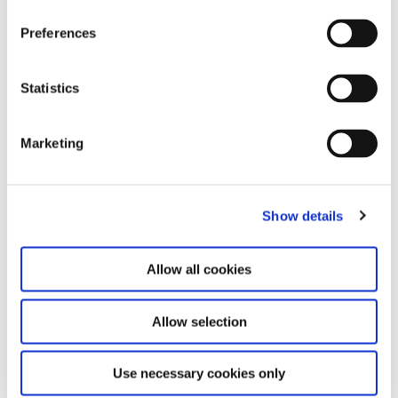
Preferences
Leave this field empty
Statistics
Abonnieren Sie unseren Newsletter
Marketing
Bleiben Sie auf dem Laufenden und erfahren
Sie mehr über aktuelle Veranstaltungen und
bevorstehende Ausstellungen. Wir freuen uns
auf Ihren nächsten Besuch!
Show details
E-Mail-Adresse *
Allow all cookies
Abonnieren
Allow selection
Durch Ihre Anmeldung zum Newsletter stimmen
Use necessary cookies only
Sie der Datenschutzerklärung und der AGB zu,