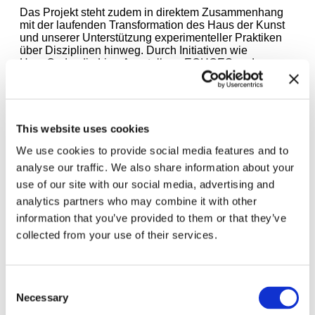
Das Projekt steht zudem in direktem Zusammenhang
mit der laufenden Transformation des Haus der Kunst
und unserer Unterstützung experimenteller Praktiken
über Disziplinen hinweg. Durch Initiativen wie
HausCode
, die Live-Ausstellung
ECHOES
und
Kooperationen, die zeitgenössische Kunst,
Wissenschaft und Technologie verbinden – darunter
auch die
mit der Technischen Universität und der
Akademie der Bildenden Künste in München
– fördern
wir weiterhin ein offenes Ökosystem für
This website uses cookies
transdisziplinäre Zusammenarbeit und künstlerischen
We use cookies to provide social media features and to
Austausch.
analyse our traffic. We also share information about your
Tomás Saraceno wird am zweiten Tag der Konferenz
use of our site with our social media, advertising and
teilnehmen, im Vorfeld seiner Ausstellung
“
Verwobene
analytics partners who may combine it with other
Welten
“
, die am 17.7.26 im Haus der Kunst eröffnet
information that you’ve provided to them or that they’ve
wird.
collected from your use of their services.
Hier finden Sie das detaillierte Programm:
https://generativemedia.net/event/decoherence-the-
aesthetics-and-politics-of-quantum-technologies/
Consent
Necessary
Selection