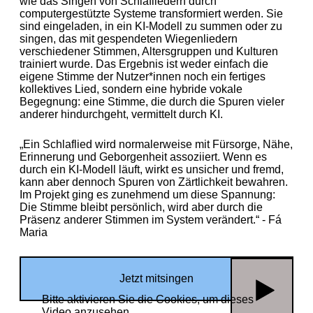
wie das Singen von Schlafliedern durch
computergestützte Systeme transformiert werden. Sie
sind eingeladen, in ein KI-Modell zu summen oder zu
singen, das mit gespendeten Wiegenliedern
verschiedener Stimmen, Altersgruppen und Kulturen
trainiert wurde. Das Ergebnis ist weder einfach die
eigene Stimme der Nutzer*innen noch ein fertiges
kollektives Lied, sondern eine hybride vokale
Begegnung: eine Stimme, die durch die Spuren vieler
anderer hindurchgeht, vermittelt durch KI.
„Ein Schlaflied wird normalerweise mit Fürsorge, Nähe,
Erinnerung und Geborgenheit assoziiert. Wenn es
durch ein KI-Modell läuft, wirkt es unsicher und fremd,
kann aber dennoch Spuren von Zärtlichkeit bewahren.
Im Projekt ging es zunehmend um diese Spannung:
Die Stimme bleibt persönlich, wird aber durch die
Präsenz anderer Stimmen im System verändert.“ - Fá
Maria
Jetzt mitsingen
Bitte aktivieren Sie die Cookies, um dieses
Video anzusehen.