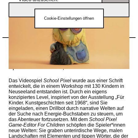
HausCode 2026 | Fá Maria
Cookie-Einstellungen öffnen
Mining Raw Letters (Nell May & Kevin Kuhn),
For Children
– individuelles
School Pixel
Spiellevel und Editor, 2026
Das Videospiel
School Pixel
wurde aus einer Schrift
entwickelt, die in einem Workshop mit 130 Kindern in
Neuseeland entstanden ist. Durch ein eigens
konzipiertes Level, inspiriert von der Ausstellung „Für
Kinder. Kunstgeschichten seit 1968“, sind Sie
eingeladen, einen Drillbot durch narrative Welten auf
der Suche nach Energie-Buchstaben zu steuern, um
das Abenteuer fortzusetzen. Mit dem
School Pixel
Game-Editor
For Children
schöpfen die Spieler*innen
neue Welten: Sie graben unterirdische Wege, malen
Landschaften mit Elementen und tippen Wörter, die der