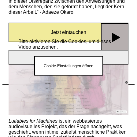
In dieser Diskrepanz zwischen den Anweisungen und
dem Menschen, den sie geformt haben, liegt der Kern
dieser Arbeit.“ - Adaeze Okaro
Jetzt eintauchen
Bitte aktivieren Sie die Cookies, um dieses
Video anzusehen.
HausCode 2026 | Adeaze Okaro
Cookie-Einstellungen öffnen
Fá Maria,
Lullabies for Machines
, 2026.
Technische Umsetzung: David Lazãr
Lullabies for Machines
ist ein webbasiertes
audiovisuelles Projekt, das der Frage nachgeht, was
geschieht, wenn intime, zutiefst menschliche Praktiken