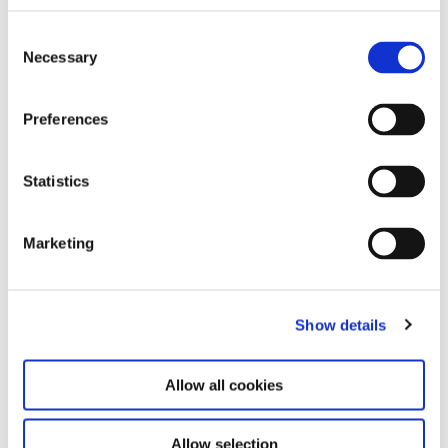
ECHOES. Skin Contact
30.1.26 – 8.2.26
Consent
Necessary
Selection
Preferences
Statistics
Marketing
OMSK Social Club. OUR
1.1.26 – 31.12.27
BR00D
Show details
Allow all cookies
Allow selection