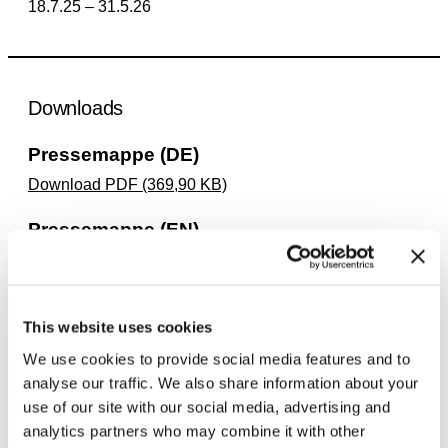
18.7.25 – 31.5.26
Downloads
Pressemappe (DE)
Download PDF (369,90 KB)
Pressemappe (EN)
Download PDF (367,45 KB)
Pressemitteilung (DE)
This website uses cookies
Download PDF (194,02 KB)
We use cookies to provide social media features and to
Pressemitteilung (EN)
analyse our traffic. We also share information about your
use of our site with our social media, advertising and
Download PDF (192,47 KB)
analytics partners who may combine it with other