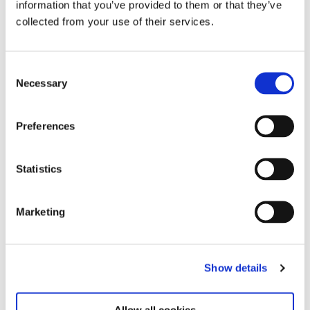
Pressemitteilung Dritter Ort (DE)
information that you’ve provided to them or that they’ve
collected from your use of their services.
Download PDF (642,82 KB)
Biografien (EN)
Consent
Download PDF (328,56 KB)
Necessary
Selection
Werkliste
Preferences
Download PDF (128,99 KB)
Wandtexte (DE | EN)
Statistics
Download PDF (6,88 MB)
Ausstellungskompass
Marketing
Download PDF (330,51 KB)
Image Sheet
Show details
Pressefotos auf Anfrage
Download PDF (946,74 KB)
Allow all cookies