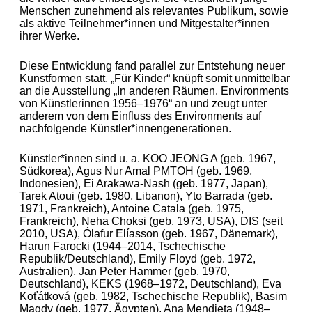
Menschen zunehmend als relevantes Publikum, sowie
als aktive Teilnehmer*innen und Mitgestalter*innen
ihrer Werke.
Diese Entwicklung fand parallel zur Entstehung neuer
Kunstformen statt. „Für Kinder“ knüpft somit unmittelbar
an die Ausstellung „In anderen Räumen. Environments
von Künstlerinnen 1956–1976“ an und zeugt unter
anderem von dem Einfluss des Environments auf
nachfolgende Künstler*innengenerationen
.
Künstler*innen sind u. a.
KOO JEONG A (geb. 1967,
Südkorea), Agus Nur Amal PMTOH (geb. 1969,
Indonesien), Ei Arakawa-Nash (geb. 1977, Japan),
Tarek Atoui (geb. 1980, Libanon), Yto Barrada (geb.
1971, Frankreich), Antoine Catala (geb. 1975,
Frankreich), Neha Choksi (geb. 1973, USA), DIS (seit
2010, USA), Ólafur Elíasson (geb. 1967, Dänemark),
Harun Farocki (1944–2014, Tschechische
Republik/Deutschland), Emily Floyd (geb. 1972,
Australien), Jan Peter Hammer (geb. 1970,
Deutschland), KEKS (1968–1972, Deutschland), Eva
Koťátková (geb. 1982, Tschechische Republik), Basim
Magdy (geb. 1977, Ägypten), Ana Mendieta (1948–