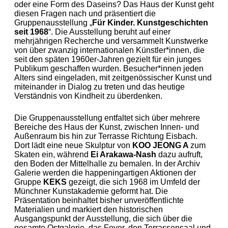
oder eine Form des Daseins? Das Haus der Kunst geht
diesen Fragen nach und präsentiert die
Gruppenausstellung „
Für Kinder. Kunstgeschichten
seit 1968
“. Die Ausstellung beruht auf einer
mehrjährigen Recherche und versammelt Kunstwerke
von über zwanzig internationalen Künstler*innen, die
seit den späten 1960er-Jahren gezielt für ein junges
Publikum geschaffen wurden. Besucher*innen jeden
Alters sind eingeladen, mit zeitgenössischer Kunst und
miteinander in Dialog zu treten und das heutige
Verständnis von Kindheit zu überdenken.
Die Gruppenausstellung entfaltet sich über mehrere
Bereiche des Haus der Kunst, zwischen Innen- und
Außenraum bis hin zur Terrasse Richtung Eisbach.
Dort lädt eine neue Skulptur von
KOO JEONG A
zum
Skaten ein, während
Ei Arakawa-Nash
dazu aufruft,
den Boden der Mittelhalle zu bemalen. In der Archiv
Galerie werden die happeningartigen Aktionen der
Gruppe
KEKS
gezeigt, die sich 1968 im Umfeld der
Münchner Kunstakademie geformt hat. Die
Präsentation beinhaltet bisher unveröffentlichte
Materialien und markiert den historischen
Ausgangspunkt der Ausstellung, die sich über die
gesamte Ostgalerie, das Foyer, den Terrassensaal und