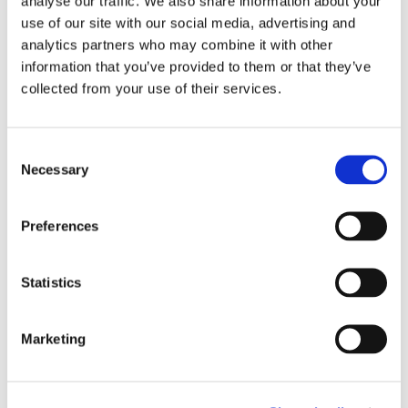
analyse our traffic. We also share information about your
use of our site with our social media, advertising and
Sonntag, 23.7.23
17 Uhr: „Practices of Listening“. Talks & Tours zu
analytics partners who may combine it with other
„Katalin Ladik. Ooooooooo-pus“ mit Luis Garay
information that you’ve provided to them or that they’ve
19 Uhr: Kianí del Valle. Performance.
AI
collected from your use of their services.
Transmutations
20 Uhr:
Delia Betriz, Kianí del Valle, Anna Diaz.
Künstler*innengespräch
Consent
Kuratiert von Sarah Johanna Theurer mit Teresa
Necessary
Selection
Retzer. Unterstützt von Malene Hagen
(Projektassistenz).
Preferences
Der ECHOES-Pass bietet für 35 € an allen drei Tagen
freien Zugang zu den Veranstaltungen der Live-
Ausstellung. Er ist an der Museumskasse und online
Statistics
erhältlich. Unter Vorlage Ihres erworbenen Online-
Tickets, können Sie den Pass bei Ihrem ersten
ECHOES-Besuch abholen. Planen Sie daher bitte
Marketing
etwas Zeit dafür ein.