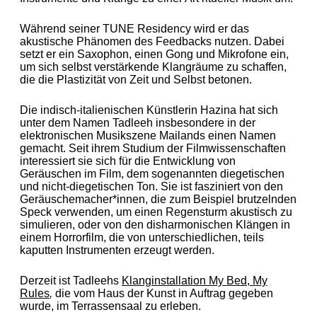
Während seiner TUNE Residency wird er das
akustische Phänomen des Feedbacks nutzen. Dabei
setzt er ein Saxophon, einen Gong und Mikrofone ein,
um sich selbst verstärkende Klangräume zu schaffen,
die die Plastizität von Zeit und Selbst betonen.
Die indisch-italienischen Künstlerin Hazina hat sich
unter dem Namen Tadleeh insbesondere in der
elektronischen Musikszene Mailands einen Namen
gemacht. Seit ihrem Studium der Filmwissenschaften
interessiert sie sich für die Entwicklung von
Geräuschen im Film, dem sogenannten diegetischen
und nicht-diegetischen Ton. Sie ist fasziniert von den
Geräuschemacher*innen, die zum Beispiel brutzelnden
Speck verwenden, um einen Regensturm akustisch zu
simulieren, oder von den disharmonischen Klängen in
einem Horrorfilm, die von unterschiedlichen, teils
kaputten Instrumenten erzeugt werden.
Derzeit ist Tadleehs
Klanginstallation My Bed, My
Rules
,
die vom Haus der Kunst in Auftrag gegeben
wurde, im Terrassensaal zu erleben.