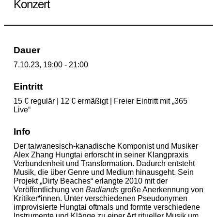
Konzert
Dauer
7.10.23, 19:00 - 21:00
Eintritt
15 € regulär | 12 € ermäßigt | Freier Eintritt mit „365
Live“
Info
Der taiwanesisch-kanadische Komponist und Musiker
Alex Zhang Hungtai erforscht in seiner Klangpraxis
Verbundenheit und Transformation. Dadurch entsteht
Musik, die über Genre und Medium hinausgeht. Sein
Projekt „Dirty Beaches“ erlangte 2010 mit der
Veröffentlichung von
Badlands
große Anerkennung von
Kritiker*innen. Unter verschiedenen Pseudonymen
improvisierte Hungtai oftmals und formte verschiedene
Instrumente und Klänge zu einer Art ritueller Musik um.