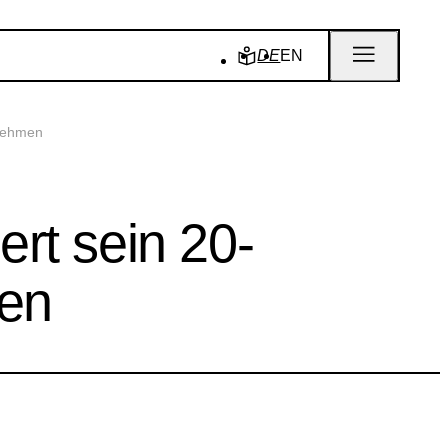
DE
EN
tnehmen
rt sein 20-
men