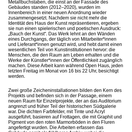
Metallbuchstaben, die einst an der Fassade des
Gebäudes standen (2012–2020), wurden im
Innenbereich in einer neuen Anordnung wieder
zusammengesetzt. Nachdem sie nicht mehr die
Identität des Haus der Kunst repräsentieren, ergeben
sie nun einen spielerischen und poetischen Ausdruck:
„Bauch der Kunst“. Das Werk lehnt an den Wänden
eines Durchgangs, der täglich von Mitarbeiter*innen
und Lieferant*innen genutzt wird, und hebt damit einen
wesentlichen Teil von Kunstinstitutionen hervor: die
Menschen, die den Raum am Leben erhalten und die
Werke der Künstler*innen der Öffentlichkeit zugänglich
machen. Diese Arbeit kann während Open Haus, jeden
letzten Freitag im Monat von 16 bis 22 Uhr, besichtigt
werden.
Zwei große Zeicheninstallationen bilden den Kern des
Projekts und befinden sich in der Passage, einem
neuen Raum für Einzelprojekte, der an das Auditorium
angrenzt und früher Teil der historischen Südgalerie
war. Die dichten Farbfelder, mit Tinte und Acryl
ausgeführt, basieren auf Frottagen, die mit Graphit und
Pigment von den roten Marmorböden in den Fluren
angefertigt wurden. Die Arbeiten erfassen das