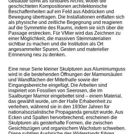
Gebäude somit als fühlbares Archiv, wobei die
geschichteten Kompositionen architektonische
Beschaffenheiten auf ein Feld aus Abdrücken und
Bewegung übertragen. Die Installationen entfalten sich
als physische und zeitliche Begegnung und reagieren
auf die Symmetrie des Raums, indem sie sich über die
Passage erstrecken. Für VMier wird das Zeichnen zu
einer Möglichkeit, die massiven Steinmaterialien
sichtbar zu machen und die Institution als Ort
angesammelter Spuren, Gesten und materieller
Erinnerung neu zu denken.
Eine neue Serie kleiner Skulpturen aus Aluminiumguss
wird in die bestehenden Öffnungen der Marmorsäulen
und Wandflächen der Mittelhalle sowie der
Eingangsbereiche eingefügt. Die Arbeiten sind
inspiriert von Fossilien von Seerosen, die im
Saalburger Marmor eingebettet sind – einem Material,
das gewählt wurde, um der Halle Erhabenheit zu
verleihen, während sie in den 1930er Jahren für
nationalsozialistische Propaganda genutzt wurde. Aus
Ecken und Spalten hervorbrechend, erscheinen die
Skulpturen als geisterhafte Formen, die zwischen
Gesichtszügen und organischem Wachstum schweben.
Diese subtilen Ausbrüche des Widerstands führen