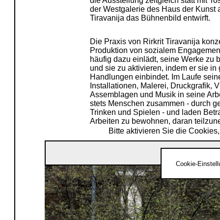
die Ausstellung zeitgleich statt mit
der Westgalerie des Haus der Kunst auf
Tiravanija das Bühnenbild entwirft.
Die Praxis von Rirkrit Tiravanija konze
Produktion von sozialem Engagement,
häufig dazu einlädt, seine Werke zu 
und sie zu aktivieren, indem er sie 
Handlungen einbindet. Im Laufe seiner
Installationen, Malerei, Druckgrafik, 
Assemblagen und Musik in seine Arbei
stets Menschen zusammen - durch 
Trinken und Spielen - und laden Betr
Arbeiten zu bewohnen, daran teilzune
Bitte aktivieren Sie die Cookie
Rirkrit Tiravanija & Freunde im Haus der Kunst
Cookie-Einstel
Parallel zu den Aufführungen von Han
Tiravanijas Werk an verschiedenen Or
werden: