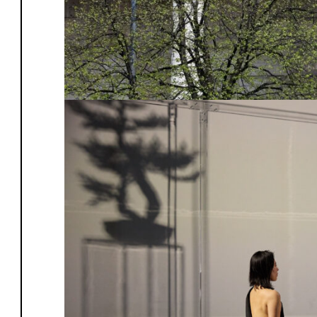
Teezeremonie. Westgalerie, 6. – 13.
Während den Uhrzeiten, in denen Tir
Hanjo
ruht, lädt der Künstler die Bes
Teezeremonie mit der japanischen K
und daran teilzunehmen, wobei er da
umgestaltet.