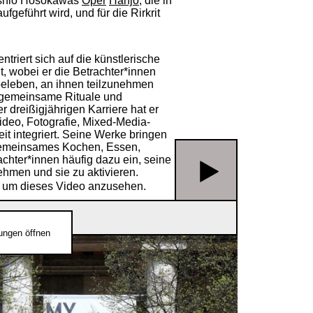
 Toshio Hosokawas
Oper
Hanjo
, die in
geführt wird, und für die Rirkrit
ntriert sich auf die künstlerische
 wobei er die Betrachter*innen
beleben, an ihnen teilzunehmen
in gemeinsame Rituale und
 dreißigjährigen Karriere hat er
Video, Fotografie, Mixed-Media-
t integriert. Seine Werke bringen
gemeinsames Kochen, Essen,
achter*innen häufig dazu ein, seine
hmen und sie zu aktivieren.
s, um dieses Video anzusehen.
lungen öffnen
jo in der Westgalerie wird
ten im Haus der Kunst präsentiert