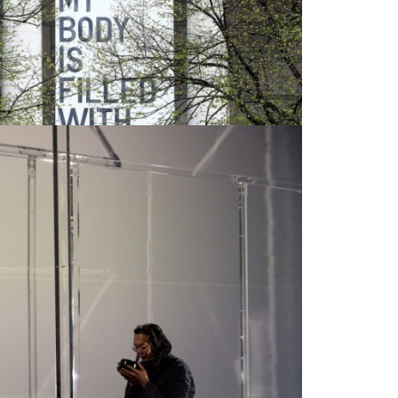
5.23, 11 – 15 Uhr
avanijas Bühnenbild für die Oper
ucher*innen ein, einer intimen
ünstlerin Mai Ueda beizuwohnen
s Bühnenbild der Oper