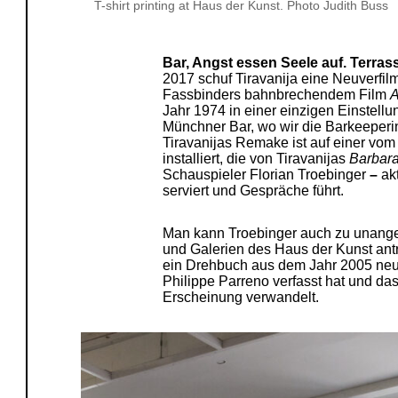
T-shirt printing at Haus der Kunst. Photo Judith Buss
Bar, Angst essen Seele auf. Terrass
2017 schuf Tiravanija eine Neuverfi
Fassbinders bahnbrechendem Film
A
Jahr 1974 in einer einzigen Einstellun
Münchner Bar, wo wir die Barkeeperi
Tiravanijas Remake ist auf einer vom
installiert, die von Tiravanijas
Barbar
Schauspieler Florian Troebinger
–
akt
serviert und Gespräche führt.
Man kann Troebinger auch zu unange
und Galerien des Haus der Kunst antre
ein Drehbuch aus dem Jahr 2005 neu
Philippe Parreno verfasst hat und da
Erscheinung verwandelt.