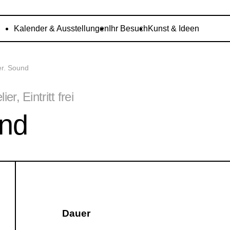
Kalender & Ausstellungen
Ihr Besuch
Kunst & Ideen
er. Sound
r, Eintritt frei
und
Dauer