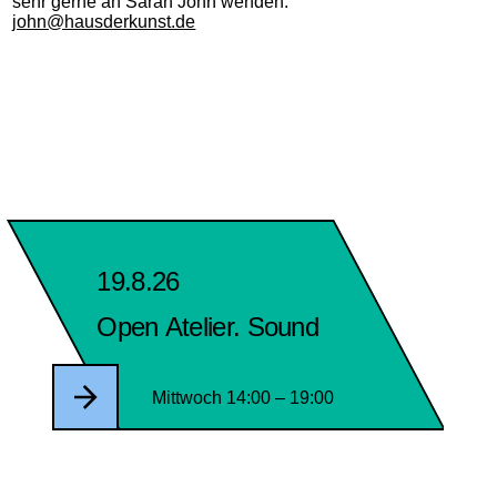
sehr gerne an Sarah John wenden:
john@hausderkunst.de
19.8.26
Open Atelier. Sound
Mittwoch 14:00 – 19:00