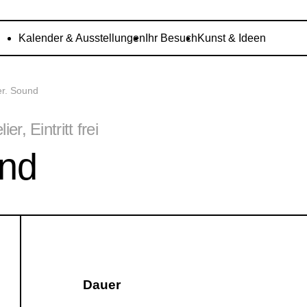
Kalender & Ausstellungen
Ihr Besuch
Kunst & Ideen
er. Sound
r, Eintritt frei
und
Dauer