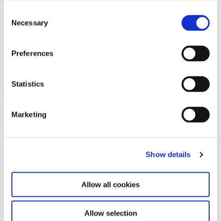
Consent
Necessary
Selection
Preferences
Meredith Monk. Calling
10.11.23 – 3.3.24
Statistics
Leave this field empty
Marketing
Abonnieren Sie unseren Newsletter
Show details
Bleiben Sie auf dem Laufenden und erfahren
Sie mehr über aktuelle Veranstaltungen und
bevorstehende Ausstellungen. Wir freuen uns
Allow all cookies
auf Ihren nächsten Besuch!
Allow selection
E-Mail-Adresse *