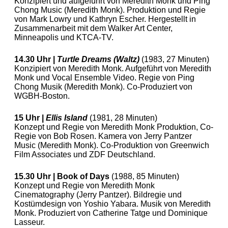
Konzipiert und aufgeführt von Meredith Monk und Ping
Chong Music (Meredith Monk). Produktion und Regie
von Mark Lowry und Kathryn Escher. Hergestellt in
Zusammenarbeit mit dem Walker Art Center,
Minneapolis und KTCA-TV.
14.30 Uhr |
Turtle Dreams (Waltz)
(1983, 27 Minuten)
Konzipiert von Meredith Monk. Aufgeführt von Meredith
Monk und Vocal Ensemble Video. Regie von Ping
Chong Musik (Meredith Monk). Co-Produziert von
WGBH-Boston.
15 Uhr |
Ellis Island
(1981, 28 Minuten)
Konzept und Regie von Meredith Monk Produktion, Co-
Regie von Bob Rosen. Kamera von Jerry Pantzer
Music (Meredith Monk). Co-Produktion von Greenwich
Film Associates und ZDF Deutschland.
15.30 Uhr | Book of Days
(1988, 85 Minuten)
Konzept und Regie von Meredith Monk
Cinematography (Jerry Pantzer). Bildregie und
Kostümdesign von Yoshio Yabara. Musik von Meredith
Monk. Produziert von Catherine Tatge und Dominique
Lasseur.