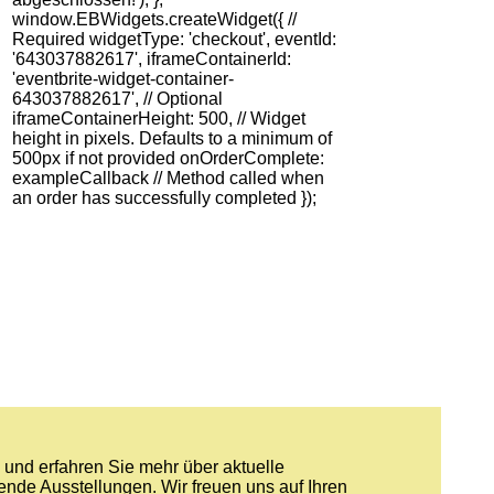
window.EBWidgets.createWidget({ //
Required widgetType: 'checkout', eventId:
'643037882617', iframeContainerId:
'eventbrite-widget-container-
643037882617', // Optional
iframeContainerHeight: 500, // Widget
height in pixels. Defaults to a minimum of
500px if not provided onOrderComplete:
exampleCallback // Method called when
an order has successfully completed });
und erfahren Sie mehr über aktuelle
nde Ausstellungen. Wir freuen uns auf Ihren