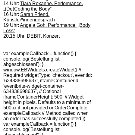
14 Uhr:
Tiara Roxanne. Performance.
„(De)Coding the Body“
16 Uhr:
Sarah Friend.
Künstler*innengespräch
19 Uhr:
Angela Goh. Performance. „Body
Loss“
20.15 Uhr:
DEBIT. Konzert
var exampleCallback = function() {
console.log('Bestellung ist
abgeschlossen!'); };
window.EBWidgets.createWidget({ //
Required widgetType: 'checkout', eventId:
'634838698637', iframeContainerId:
'eventbrite-widget-container-
634838698637', // Optional
iframeContainerHeight: 500, // Widget
height in pixels. Defaults to a minimum of
500px if not provided onOrderComplete:
exampleCallback // Method called when
an order has successfully completed });
var exampleCallback = function() {
console.log('Bestellung ist
abgeschlossen!'); };