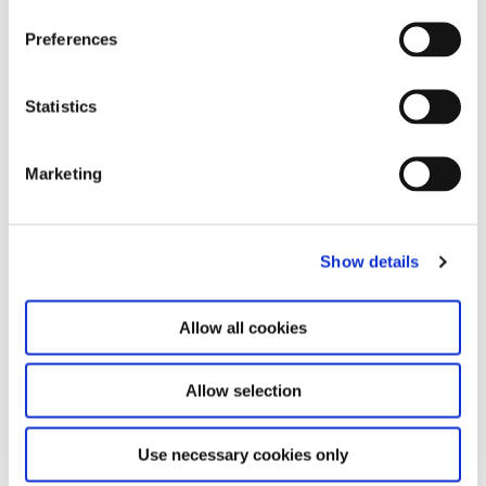
Preferences
Kontakt für Ausstellungskataloge
Für den Versand von Ausstellungskatalogen
Statistics
kontaktieren Sie uns bitte unter
versand@hausderkunst.de
Marketing
Zugehörig
Show details
Allow all cookies
Allow selection
Use necessary cookies only
Philippe Parreno. Voices
13.12.24 – 25.5.25