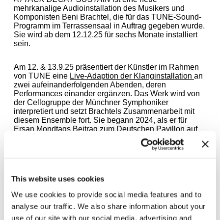
mehrkanalige Audioinstallation des Musikers und
Komponisten Beni Brachtel, die für das TUNE-Sound-
Programm im Terrassensaal in Auftrag gegeben wurde.
Sie wird ab dem 12.12.25 für sechs Monate installiert
sein.
Am 12. & 13.9.25 präsentiert der Künstler im Rahmen
von TUNE eine
Live-Adaption der Klanginstallation
an
zwei aufeinanderfolgenden Abenden, deren
Performances einander ergänzen. Das Werk wird von
der Cellogruppe der Münchner Symphoniker
interpretiert und setzt Brachtels Zusammenarbeit mit
diesem Ensemble fort. Sie begann 2024, als er für
Ersan Mondtags Beitrag zum Deutschen Pavillon auf
der Biennale di Venezia 2024 seine Orchestersuite
Monument eines unbekannten Menschen
komponierte
und mit dem Ensemble aufnahm.
This website uses cookies
We use cookies to provide social media features and to
analyse our traffic. We also share information about your
Leave this field empty
use of our site with our social media, advertising and