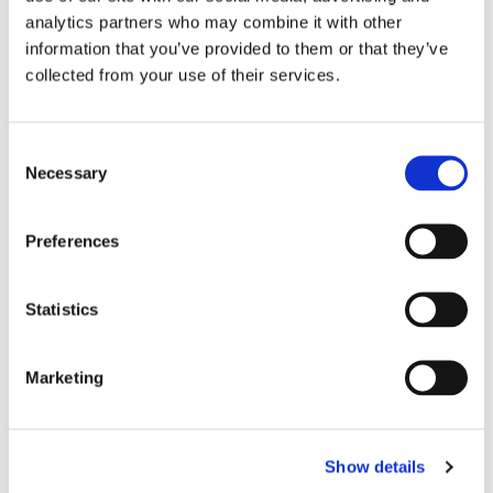
analytics partners who may combine it with other
Abonnieren Sie unseren Newsletter
information that you’ve provided to them or that they’ve
collected from your use of their services.
Bleiben Sie auf dem Laufenden und erfahren
Sie mehr über aktuelle Veranstaltungen und
Consent
bevorstehende Ausstellungen. Wir freuen uns
Necessary
auf Ihren nächsten Besuch!
Selection
E-Mail-Adresse *
Preferences
Abonnieren
Statistics
Durch Ihre Anmeldung zum Newsletter stimmen
Marketing
Sie der Datenschutzerklärung und der AGB zu,
speziell zum Erhalt von E-Mails.
Show details