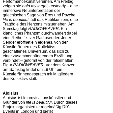
Performancekunst vereinen. Am Freitag
zeigen sie
hold my target, unsteady
– eine
immersive Neuinterpretation der
griechischen Sage von Eros und Psyche.
life is beautiful
lädt das Publikum ein, eine
Tragödie des Herzens mitzuerleben. Am
Samstag folgt
RADIOWEAVER
: Ein
klangliches Phantom durchwandert dabei
eine Reihe fiktiver Radiosender. Jeder
Sender eröffnet ein eigenes, von den
Künstler*innen des Kollektivs
geschaffenes Universum, das sich zu
einer zusammenhängenden Erzählung
verbindet – geformt von der rätselhaften
Figur
RADIOWEAVER
. Vor dem Konzert
am Samstag findet um 18 Uhr ein
Künstler*innengespräch mit Mitgliedern
des Kollektivs statt.
Aloisius
Aloisius ist Improvisationskünstler und
Gründer von
life is beautiful
. Durch dieses
Projekt organisiert er regelmäßig DIY-
Events in London und bietet