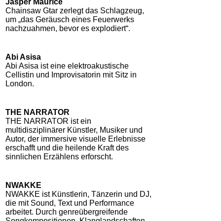
Jasper Maurice
Chainsaw Gtar zerlegt das Schlagzeug,
um „das Geräusch eines Feuerwerks
nachzuahmen, bevor es explodiert“.
Abi Asisa
Abi Asisa ist eine elektroakustische
Cellistin und Improvisatorin mit Sitz in
London.
THE NARRATOR
THE NARRATOR ist ein
multidisziplinärer Künstler, Musiker und
Autor, der immersive visuelle Erlebnisse
erschafft und die heilende Kraft des
sinnlichen Erzählens erforscht.
NWAKKE
NWAKKE ist Künstlerin, Tänzerin und DJ,
die mit Sound, Text und Performance
arbeitet. Durch genreübergreifende
Songkompositionen, Klanglandschaften