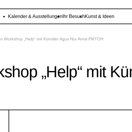
Kalender & Ausstellungen
Ihr Besuch
Kunst & Ideen
ien Workshop „Help“ mit Künstler Agus Nur Amal PMTOH
kshop „Help“ mit Kü