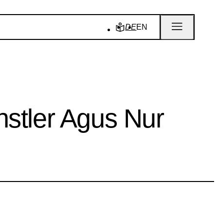
DE
EN
nstler Agus Nur