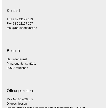
Kontakt
T +49 89 21127 113
F +49 89 21127 157
mail@hausderkunst.de
Besuch
Haus der Kunst
Prinzregentenstraße 1
80538 München
Öffnungszeiten
Mi – Mo 10 – 20 Uhr
Di geschlossen
Jeden letzten Freitag im Monat freier Eintritt von 16 – 22 Uhr