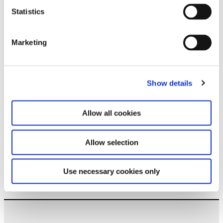
Statistics
Bleiben Sie auf dem Laufenden und erfahren
Sie mehr über aktuelle Veranstaltungen und
bevorstehende Ausstellungen. Wir freuen uns
Marketing
auf Ihren nächsten Besuch!
E-Mail-Adresse *
Show details
Abonnieren
Allow all cookies
Durch Ihre Anmeldung zum Newsletter stimmen
Sie der Datenschutzerklärung und der AGB zu,
Allow selection
speziell zum Erhalt von E-Mails.
Use necessary cookies only