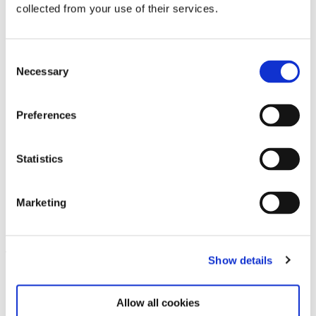
Sie mehr über aktuelle Veranstaltungen und
collected from your use of their services.
bevorstehende Ausstellungen. Wir freuen uns
auf Ihren nächsten Besuch!
Consent
Necessary
E-Mail-Adresse *
Selection
Abonnieren
Preferences
Durch Ihre Anmeldung zum Newsletter stimmen
Statistics
Sie der Datenschutzerklärung und der AGB zu,
speziell zum Erhalt von E-Mails.
Marketing
Show details
Allow all cookies