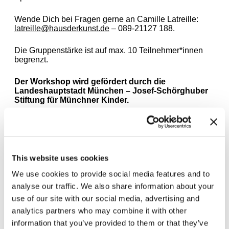
Wende Dich bei Fragen gerne an Camille Latreille:
latreille@hausderkunst.de
– 089-21127 188.
Die Gruppenstärke ist auf max. 10 Teilnehmer*innen
begrenzt.
Der Workshop wird gefördert durch die
Landeshauptstadt München – Josef-Schörghuber
Stiftung für Münchner Kinder.
This website uses cookies
Leave this field empty
We use cookies to provide social media features and to
Abonnieren Sie unseren Newsletter
analyse our traffic. We also share information about your
use of our site with our social media, advertising and
analytics partners who may combine it with other
information that you’ve provided to them or that they’ve
Bleiben Sie auf dem Laufenden und erfahren