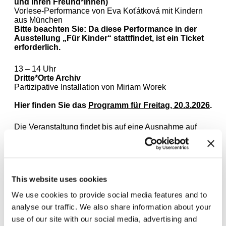
und ihren Freund*innen)
Vorlese-Performance von Eva Koťátková mit Kindern
aus München
Bitte beachten Sie: Da diese Performance in der
Ausstellung „Für Kinder“ stattfindet, ist ein Ticket
erforderlich.
13 – 14 Uhr
Dritte*Orte Archiv
Partizipative Installation von Miriam Worek
Hier finden Sie das
Programm für Freitag, 20.3.2026
.
Die Veranstaltung findet bis auf eine Ausnahme auf
Englisch statt. Die Teilnahme ist kostenlos. Eine
Anmeldung ist nicht erforderlich.
Die „Studientage“ werden von Lydia Korndoerfer mit
Andrea Lissoni und Emma Enderby, in
This website uses cookies
Zusammenarbeit mit Lars Bang Larsen, Kabelo
Malatsie und Kefiloe Siwisa kuratiert.
We use cookies to provide social media features and to
analyse our traffic. We also share information about your
Wir danken allen Teilnehmenden und allen an der
use of our site with our social media, advertising and
Organisation des Symposiums Beteiligten,