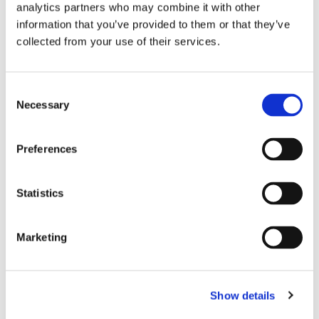
analytics partners who may combine it with other
insbesondere unseren Kolleg*innen Laila Wu, sowie
Sabine Brantl, Pia Linden, Mako Sangmongkhon und
information that you’ve provided to them or that they’ve
Andrea Saul.
collected from your use of their services.
Consent
Necessary
Selection
Zugehörige Ausstellungen
Preferences
Statistics
Marketing
Show details