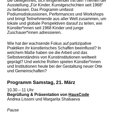
die Gelegenheit, sich eingehender mit den Themen der
Ausstellung
„Für Kinder. Kunstgeschichten seit 1968“
zu befassen. Das Programm umfasst
Podiumsdiskussionen, Performances und Workshops
und bringt Teilnehmende aus aller Welt zusammen, um
lokale und globale Perspektiven darauf zu teilen, wie
Künstler*
innen seit 1968 Kinder und junge
Zuschauer*
innen adressieren.
Wie hat der wachsende Fokus auf partizipative
Praktiken ihr künstlerisches Schaffen beeinflusst? In
welchem Maße haben sie die Arbeit und das
Selbstverständnis von Kunstinstitutionen weltweit
geprägt? Und welche Rollen spielen Künstler*innen
und Institutionen heute bei der Gestaltung neuer Orte
und Gemeinschaften?
Programm
Samstag, 21. März
10.30 – 11 Uhr
Begrüßung & Präsentation von
HausCode
Andrea Lissoni und Margarita Shabaeva
Pause