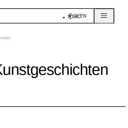
DE
EN
r mcbw
 Kunstgeschichten