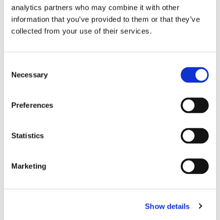
versand@hausderkunst.de
analytics partners who may combine it with other
information that you’ve provided to them or that they’ve
Zugehörig
collected from your use of their services.
Consent
Necessary
Selection
Preferences
Statistics
Tronies — Marlene Dumas und
Marketing
29.10.10 – 6.2.11
die Alten Meister
Leave this field empty
Show details