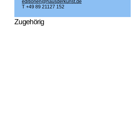
editionen@hausderkunst.de
T +49 89 21127 152
Zugehörig