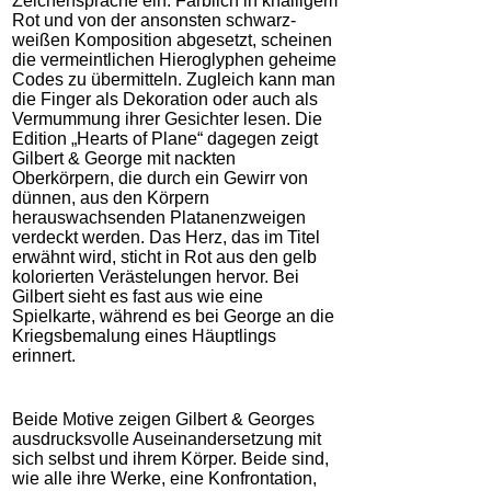
Zeichensprache ein. Farblich in knalligem
Rot und von der ansonsten schwarz-
weißen Komposition abgesetzt, scheinen
die vermeintlichen Hieroglyphen geheime
Codes zu übermitteln. Zugleich kann man
die Finger als Dekoration oder auch als
Vermummung ihrer Gesichter lesen. Die
Edition „Hearts of Plane“ dagegen zeigt
Gilbert & George mit nackten
Oberkörpern, die durch ein Gewirr von
dünnen, aus den Körpern
herauswachsenden Platanenzweigen
verdeckt werden. Das Herz, das im Titel
erwähnt wird, sticht in Rot aus den gelb
kolorierten Verästelungen hervor. Bei
Gilbert sieht es fast aus wie eine
Spielkarte, während es bei George an die
Kriegsbemalung eines Häuptlings
erinnert.
Beide Motive zeigen Gilbert & Georges
ausdrucksvolle Auseinandersetzung mit
sich selbst und ihrem Körper. Beide sind,
wie alle ihre Werke, eine Konfrontation,