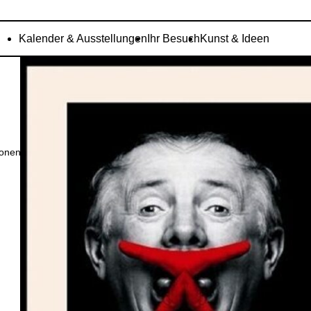
Kalender & Ausstellungen
Ihr Besuch
Kunst & Ideen
ionen
Gilbert & George: „Fingers of Fate / Hearts of Plane“