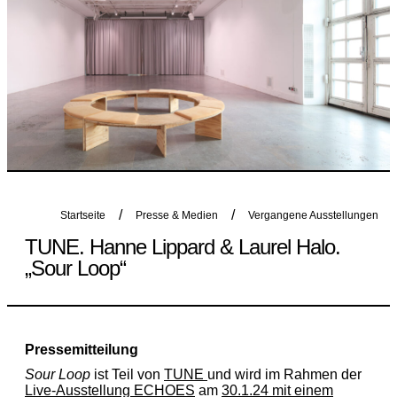
Startseite
Presse & Medien
Vergangene Ausstellungen
TUNE. Hanne Lippard & Laurel Halo.
„Sour Loop“
Pressemitteilung
Sour Loop
ist Teil von
TUNE
und wird im Rahmen der
Live-Ausstellung ECHOES
am
30.1.24 mit einem