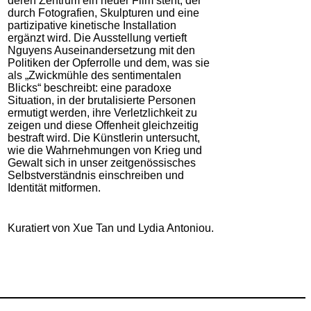
deren Zentrum ein neuer Film­ steht, der
durch Fotografien, Skulpturen und eine
partizipative kine­ti­sche Installation
ergänzt wird. Die Ausstellung vertieft
Nguyens Auseinandersetzung mit den
Politiken der Opferrolle und dem, was sie
als „Zwickmühle des sentimentalen
Blicks“ beschreibt: eine paradoxe
Situation, in der brutalisierte Personen
ermutigt werden, ihre Verletzlichkeit zu
zeigen und diese Offenheit gleichzeitig
bestraft wird. Die Künstlerin untersucht,
wie die Wahrnehmungen von Krieg und
Gewalt sich in unser zeitgenössisches
Selbstverständnis einschreiben und
Identität mitformen.
Kuratiert von Xue Tan und Lydia Antoniou.