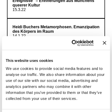
Ereignisse“ – Erinnerungen aus Münchens
queerer Kultur
15.3.22
Heidi Buchers Metamorphosen. Emanzipation
des Körpers im Raum
14.1.22
This website uses cookies
Mehr laden
We use cookies to provide social media features and to
analyse our traffic. We also share information about your
use of our site with our social media, advertising and
analytics partners who may combine it with other
information that you’ve provided to them or that they’ve
collected from your use of their services.
Hier finden Sie unser Ausstellungsprogramm
mit weiterführenden Artikeln, Interviews und
Angeboten der Vermittlung.
Übergreifende