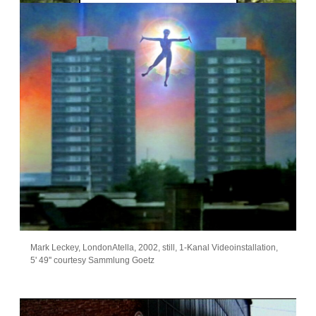
Mark Leckey, LondonAtella, 2002, still, 1-Kanal Videoinstallation,
5' 49'' courtesy Sammlung Goetz