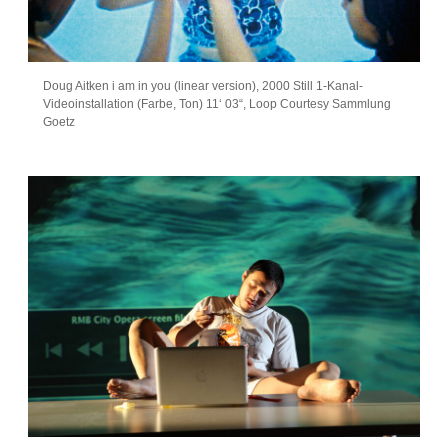
Doug Aitken i am in you (linear version), 2000 Still 1-Kanal-
Videoinstallation (Farbe, Ton) 11‘ 03“, Loop Courtesy Sammlung
Goetz