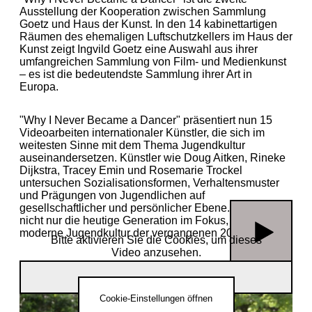
Ausstellung der Kooperation zwischen Sammlung
Goetz und Haus der Kunst. In den 14 kabinettartigen
Räumen des ehemaligen Luftschutzkellers im Haus der
Kunst zeigt Ingvild Goetz eine Auswahl aus ihrer
umfangreichen Sammlung von Film- und Medienkunst
– es ist die bedeutendste Sammlung ihrer Art in
Europa.
"Why I Never Became a Dancer" präsentiert nun 15
Videoarbeiten internationaler Künstler, die sich im
weitesten Sinne mit dem Thema Jugendkultur
auseinandersetzen. Künstler wie Doug Aitken, Rineke
Dijkstra, Tracey Emin und Rosemarie Trockel
untersuchen Sozialisationsformen, Verhaltensmuster
und Prägungen von Jugendlichen auf
gesellschaftlicher und persönlicher Ebene. Dabei steht
nicht nur die heutige Generation im Fokus, sondern die
moderne Jugendkultur der vergangenen 20 Jahre.
Bitte aktivieren Sie die Cookies, um dieses
Video anzusehen.
Open End — Sammlung Goetz im Haus der Kunst(1SNec0yU1_E)
Cookie-Einstellungen öffnen