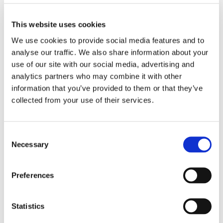
This website uses cookies
We use cookies to provide social media features and to
analyse our traffic. We also share information about your
Thomas Ruff Interieur 10 C 1979 aus der Serie Interieurs © VG
use of our site with our social media, advertising and
Bild Kunst Bonn 2011
analytics partners who may combine it with other
information that you’ve provided to them or that they’ve
collected from your use of their services.
Consent
Necessary
Selection
Preferences
Statistics