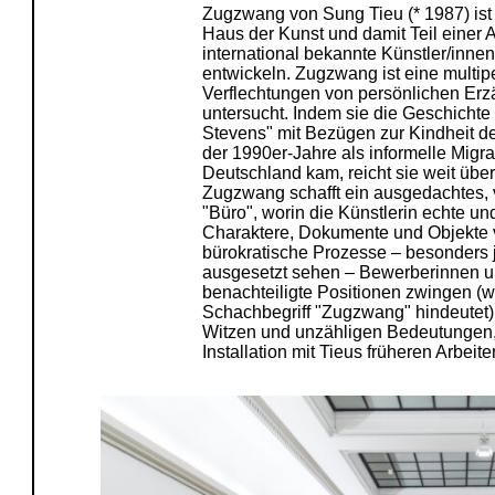
Zugzwang von Sung Tieu (* 1987) ist 
Haus der Kunst und damit Teil einer A
international bekannte Künstler/innen
entwickeln. Zugzwang ist eine multiper
Verflechtungen von persönlichen Erz
untersucht. Indem sie die Geschichte 
Stevens" mit Bezügen zur Kindheit de
der 1990er-Jahre als informelle Migr
Deutschland kam, reicht sie weit übe
Zugzwang schafft ein ausgedachtes, 
"Büro", worin die Künstlerin echte und
Charaktere, Dokumente und Objekte ve
bürokratische Prozesse – besonders 
ausgesetzt sehen – Bewerberinnen un
benachteiligte Positionen zwingen (
Schachbegriff "Zugzwang" hindeutet). D
Witzen und unzähligen Bedeutungen, 
Installation mit Tieus früheren Arbeit