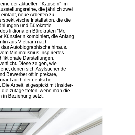
eine der aktuellen "Kapseln" im
usstellungsreihe, die jährlich zwei
 einlädt, neue Arbeiten zu
spektivische Installation, die die
ählungen und Bürokratie
des fiktionalen Bürokraten "Mr.
r Künstlerin kombiniert, die Anfang
antin aus Vietnam nach
r das Autobiographische hinaus.
vom Minimalismus inspiriertes
 fiktionale Darstellungen,
rflicht. Diese zeigen, wie
jene, denen sich Asylsuchende
d Bewerber oft in prekäre,
worauf auch der deutsche
ie Arbeit ist gespickt mit Insider-
die zutage treten, wenn man die
en in Beziehung setzt.