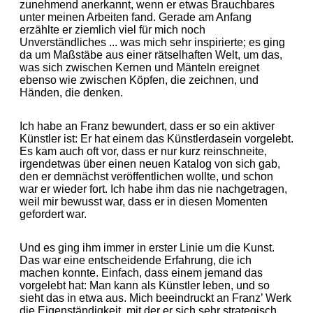
zunehmend anerkannt, wenn er etwas Brauchbares
unter meinen Arbeiten fand. Gerade am Anfang
erzählte er ziemlich viel für mich noch
Unverständliches ... was mich sehr inspirierte; es ging
da um Maßstäbe aus einer rätselhaften Welt, um das,
was sich zwischen Kernen und Mänteln ereignet
ebenso wie zwischen Köpfen, die zeichnen, und
Händen, die denken.
Ich habe an Franz bewundert, dass er so ein aktiver
Künstler ist: Er hat einem das Künstlerdasein vorgelebt.
Es kam auch oft vor, dass er nur kurz reinschneite,
irgendetwas über einen neuen Katalog von sich gab,
den er demnächst veröffentlichen wollte, und schon
war er wieder fort. Ich habe ihm das nie nachgetragen,
weil mir bewusst war, dass er in diesen Momenten
gefordert war.
Und es ging ihm immer in erster Linie um die Kunst.
Das war eine entscheidende Erfahrung, die ich
machen konnte. Einfach, dass einem jemand das
vorgelebt hat: Man kann als Künstler leben, und so
sieht das in etwa aus. Mich beeindruckt an Franz’ Werk
die Eigenständigkeit, mit der er sich sehr strategisch