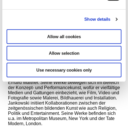
Kunst. 2020. Foto: Maximilian Geuter
Show details
Wenn Rezipienten dazukommen und zusammen mit
Franz selbst am Werk teilhaben, berührt mich das
besonders, denn dann erscheint der Künstler auf
Allow all cookies
Augenhöhe. Nicht nur 'The artist is present', nein: Wir
sind präsent! Wir können in sein Werk auf
unterschiedlichen Ebenen einsteigen, spielerisch
Allow selection
handelnd und intellektuell.
Christian Jankowski
(*1968) lebt und arbeitet in
Use necessary cookies only
Berlin. An der Hochschule für Bildende Künste in
Hamburg studierte Jankowski Freie Kunst bei Franz
Erhard Walther. Seine Werke bewegen sich im Bereich
der Konzept- und Performancekunst, wofür er vielfältige
Medien und Gattungen einbezieht, wie Film, Video und
Fotografie sowie Malerei, Bildhauerei und Installation.
Jankowski initiiert Kollaborationen zwischen der
zeitgenössischen bildenden Kunst wie auch Religion,
Politik und Entertainment. Seine Werke befinden sich
u.a. im Metropolitan Museum, New York und der Tate
Modern, London.