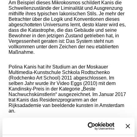
Am Beispiel dieses Mikrokosmos schildert Kanis die
Schwellenzustände der Liminalität und Ausgrenzung
mithilfe ihres typischen lakonischen Stils. Je mehr der
Betrachter über die Logik und Konventionen dieses
abgeschotteten Universums lernt, desto klarer wird es,
dass die Katastrophe, die das Gebäude und seine
Bewohner in den jetzigen Zustand getrieben hat, in
Vergessenheit geraten ist: Das System steht nun
vollkommen unter dem Zeichen der neu etablierten
Maßnahme.
Polina Kanis hat ihr Studium an der Moskauer
Multimedia-Kunstschule Schkola Rodtschenko
(Rodchenko Art School) 2011 abgeschlossen. Im
selben Jahr wurde ihr Video Eggs (2010) mit dem
Kandinsky-Preis in der Kategorie „Beste
Nachwuchskünstlerin“ ausgezeichnet. Im Januar 2017
trat Kanis das Residenzprogramm an der
Rijksadademie van beeldende kunsten in Amsterdam
an.
Kapsel 08 wird von Daniel Milnes kuratiert.