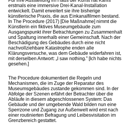
Für ihre Ausstellung im Haus der Kunst hat Kanis
erstmals eine immersive Drei-Kanal-Installation
entwickelt. Damit erweitert sie ihre bisherige
künstlerische Praxis, die aus Einkanalfilmen bestand.
In The Procedure (2017) [Die Maßnahme] nimmt die
Künstlerin ein fiktives Museumgebäude zum
Ausgangspunkt ihrer Betrachtungen zu Zusammenhalt
und Spaltung innerhalb einer Gemeinschaft. Nach der
Beschädigung des Gebäudes durch eine nicht
nachvollziehbare Katastrophe enden alle
Klärungsversuche, was dem Gebäude widerfahren ist,
mit derselben Antwort: „I saw nothing.” [Ich habe nichts
gesehen.]
The Procedure dokumentiert die Regeln und
Mechanismen, die im Zuge der Reparatur des
Museumsgebäudes zustande gekommen sind. In der
Abfolge der Szenen erfährt der Betrachter über die
Abläufe in diesem abgeschlossenen System: Das
Gebäude und der umgebende Wald bilden nun eine
Sperrzone und Zugang zur Außenwelt wird erst nach
einer routinierten Befragung und Leibesvisitation im
Grenzbereich gestattet.