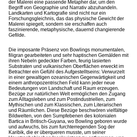
der Malerei eine passende Metapher dar, um den
Begriff von Geographie und Narrativ abzuhandeln.
Landkarten und Kartografie sind nicht nur ein
Forschungsgleichnis, das das physische Gewicht der
Malerei spiegelt, sondern sie erschaffen auch
faszinierende, metaphysische, dauernd changierende
Gefilde.
Die imposante Präsenz von Bowlings monumentalen,
filigran gearbeiteten und sehr haptischen Gemälden mit
ihren Nebeln gedeckter Farben, feurig lasierten
Substraten und vulkanischen Oberflächen erweckt im
Betrachter ein Gefühl des Aufgestelltseins: Verwurzelt
in einer gewaltigen ozeanischen Gegenwärtigkeit und
einem anthropozentrischen Feld kann jeder neue
Bedeutungen von Landschaft und Raum erzeugen.
Bezüge zur natürlichen Welt ermöglichen den Zugang
zum Alltagsleben und zum Postindustriellen, zum
Mythischen und zum Klassischen, zum Literarischen
und Räumlichen. Diese Bezüge beschwören vielfältige
Bildwelten, von den Sumpfebenen des kolonialen
Bartica in Britisch-Guyana, wo Bowling geboren wurde
und aufwuchs, bis zum furchterregenden Sog der
Karibik, die er überqueren musste, um seiner