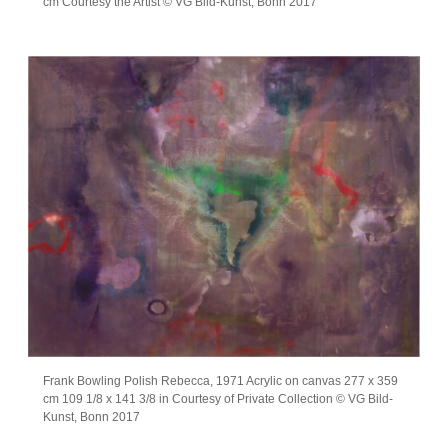
cm Courtesy the Artist © VG Bild-Kunst, Bonn 2017
Frank Bowling Polish Rebecca, 1971 Acrylic on canvas 277 x 359
cm 109 1/8 x 141 3/8 in Courtesy of Private Collection © VG Bild-
Kunst, Bonn 2017