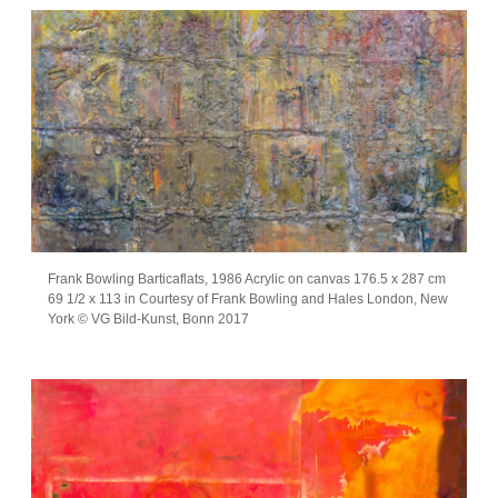
Frank Bowling Barticaflats, 1986 Acrylic on canvas 176.5 x 287 cm
69 1/2 x 113 in Courtesy of Frank Bowling and Hales London, New
York © VG Bild-Kunst, Bonn 2017