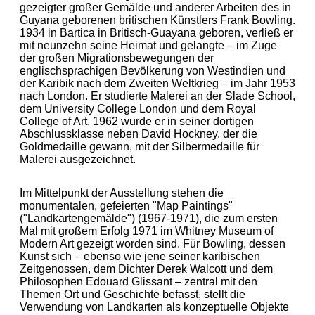
gezeigter großer Gemälde und anderer Arbeiten des in
Guyana geborenen britischen Künstlers Frank Bowling.
1934 in Bartica in Britisch-Guayana geboren, verließ er
mit neunzehn seine Heimat und gelangte – im Zuge
der großen Migrationsbewegungen der
englischsprachigen Bevölkerung von Westindien und
der Karibik nach dem Zweiten Weltkrieg – im Jahr 1953
nach London. Er studierte Malerei an der Slade School,
dem University College London und dem Royal
College of Art. 1962 wurde er in seiner dortigen
Abschlussklasse neben David Hockney, der die
Goldmedaille gewann, mit der Silbermedaille für
Malerei ausgezeichnet.
Im Mittelpunkt der Ausstellung stehen die
monumentalen, gefeierten "Map Paintings"
("Landkartengemälde") (1967-1971), die zum ersten
Mal mit großem Erfolg 1971 im Whitney Museum of
Modern Art gezeigt worden sind. Für Bowling, dessen
Kunst sich – ebenso wie jene seiner karibischen
Zeitgenossen, dem Dichter Derek Walcott und dem
Philosophen Edouard Glissant – zentral mit den
Themen Ort und Geschichte befasst, stellt die
Verwendung von Landkarten als konzeptuelle Objekte