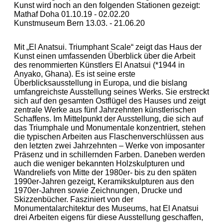
Kunst wird noch an den folgenden Stationen gezeigt:
Mathaf Doha 01.10.19 - 02.02.20
Kunstmuseum Bern 13.03. - 21.06.20
Mit „El Anatsui. Triumphant Scale“ zeigt das Haus der
Kunst einen umfassenden Überblick über die Arbeit
des renommierten Künstlers El Anatsui (*1944 in
Anyako, Ghana). Es ist seine erste
Überblicksausstellung in Europa, und die bislang
umfangreichste Ausstellung seines Werks. Sie erstreckt
sich auf den gesamten Ostflügel des Hauses und zeigt
zentrale Werke aus fünf Jahrzehnten künstlerischen
Schaffens. Im Mittelpunkt der Ausstellung, die sich auf
das Triumphale und Monumentale konzentriert, stehen
die typischen Arbeiten aus Flaschenverschlüssen aus
den letzten zwei Jahrzehnten – Werke von imposanter
Präsenz und in schillernden Farben. Daneben werden
auch die weniger bekannten Holzskulpturen und
Wandreliefs von Mitte der 1980er- bis zu den späten
1990er-Jahren gezeigt, Keramikskulpturen aus den
1970er-Jahren sowie Zeichnungen, Drucke und
Skizzenbücher. Fasziniert von der
Monumentalarchitektur des Museums, hat El Anatsui
drei Arbeiten eigens für diese Ausstellung geschaffen,