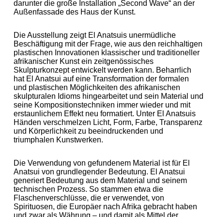
darunter die große Installation „Second Wave“ an der
Außenfassade des Haus der Kunst.
Die Ausstellung zeigt El Anatsuis unermüdliche
Beschäftigung mit der Frage, wie aus den reichhaltigen
plastischen Innovationen klassischer und traditioneller
afrikanischer Kunst ein zeitgenössisches
Skulpturkonzept entwickelt werden kann. Beharrlich
hat El Anatsui auf eine Transformation der formalen
und plastischen Möglichkeiten des afrikanischen
skulpturalen Idioms hingearbeitet und sein Material und
seine Kompositionstechniken immer wieder und mit
erstaunlichem Effekt neu formatiert. Unter El Anatsuis
Händen verschmelzen Licht, Form, Farbe, Transparenz
und Körperlichkeit zu beeindruckenden und
triumphalen Kunstwerken.
Die Verwendung von gefundenem Material ist für El
Anatsui von grundlegender Bedeutung. El Anatsui
generiert Bedeutung aus dem Material und seinem
technischen Prozess. So stammen etwa die
Flaschenverschlüsse, die er verwendet, von
Spirituosen, die Europäer nach Afrika gebracht haben
und zwar als Währung – und damit als Mittel der