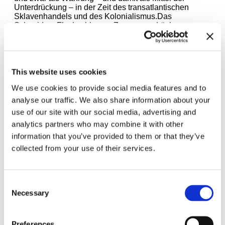
Unterdrückung – in der Zeit des transatlantischen
Sklavenhandels und des Kolonialismus.Das
Schneiden, Flachschlagen, Zusammendrücken,
Drehen, Falten und Zusammenfügen von Tausenden
dieser Flaschenverschlüsse, zusammen mit dem
Kupferdraht, der die einzelnen Elemente zu einem
Gesamtwerk verbindet, erzählt von menschlichen
Gemeinschaften, die aus miteinander verbundenen
This website uses cookies
Subjektivitäten bestehen.
We use cookies to provide social media features and to
analyse our traffic. We also share information about your
Die Ausstellung wird ermöglicht durch die wesentliche
use of our site with our social media, advertising and
Förderung der Art Mentor Foundation Lucerne. Wir
danken ferner für die großzügige Unterstützung eines
analytics partners who may combine it with other
anonymen Mäzens und für die zusätzliche
information that you’ve provided to them or that they’ve
Unterstützung der Gesellschaft der Freunde Haus der
collected from your use of their services.
Kunst e. V., der Jack Shainman Gallery, New York,
Kavita Chellaram, Reni Folawiyo, Bolaji Balogun und
Yvonne Fasinro. Der Katalog erscheint im Prestel
Verlag.
Consent
Necessary
Selection
Die Ausstellung wird vom Haus der Kunst, München
organisiert, in Zusammenarbeit mit Mathaf: Arab
Museum of Modern Art, Doha, Kunstmuseum Bern und
Preferences