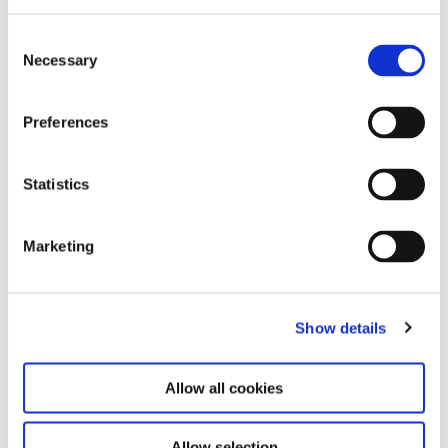
Consent
Necessary
Selection
Preferences
Statistics
Marketing
Show details
Carsten Nicolai, „transmitter / receiver – the machine and the
Allow all cookies
gardener“, 2022, Installationsansicht Haus der Kunst, Foto Max
Geuter
Allow selection