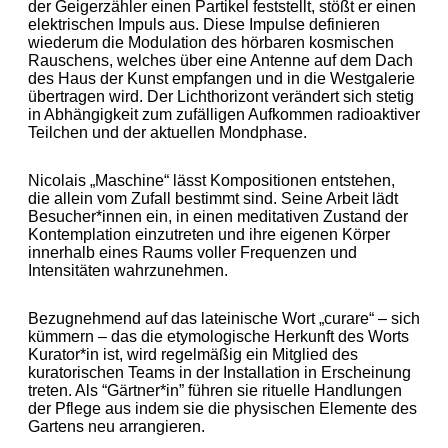
der Geigerzähler einen Partikel feststellt, stößt er einen
elektrischen Impuls aus. Diese Impulse definieren
wiederum die Modulation des hörbaren kosmischen
Rauschens, welches über eine Antenne auf dem Dach
des Haus der Kunst empfangen und in die Westgalerie
übertragen wird. Der Lichthorizont verändert sich stetig
in Abhängigkeit zum zufälligen Aufkommen radioaktiver
Teilchen und der aktuellen Mondphase.
Nicolais „Maschine“ lässt Kompositionen entstehen,
die allein vom Zufall bestimmt sind. Seine Arbeit lädt
Besucher*innen ein, in einen meditativen Zustand der
Kontemplation einzutreten und ihre eigenen Körper
innerhalb eines Raums voller Frequenzen und
Intensitäten wahrzunehmen.
Bezugnehmend auf das lateinische Wort „curare“ – sich
kümmern – das die etymologische Herkunft des Worts
Kurator*in ist, wird regelmäßig ein Mitglied des
kuratorischen Teams in der Installation in Erscheinung
treten. Als “Gärtner*in” führen sie rituelle Handlungen
der Pflege aus indem sie die physischen Elemente des
Gartens neu arrangieren.