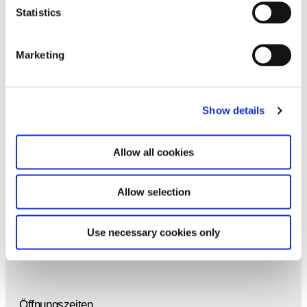
Statistics
Marketing
Kontakt
T +49 89 21127 113
Show details
F +49 89 21127 157
mail@hausderkunst.de
Allow all cookies
Besuch
Allow selection
Haus der Kunst
Prinzregentenstraße 1
Use necessary cookies only
80538 München
Öffnungszeiten