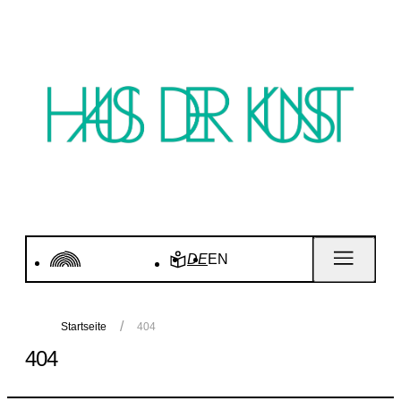
DE
EN
Startseite
404
404