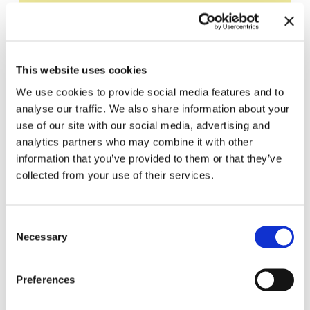
Bleiben Sie auf dem Laufenden und erfahren
Sie mehr über aktuelle Veranstaltungen und
bevorstehende Ausstellungen. Wir freuen uns
auf Ihren nächsten Besuch!
This website uses cookies
We use cookies to provide social media features and to
E-Mail-Adresse *
analyse our traffic. We also share information about your
use of our site with our social media, advertising and
Abonnieren
analytics partners who may combine it with other
information that you’ve provided to them or that they’ve
Durch Ihre Anmeldung zum Newsletter stimmen
collected from your use of their services.
Sie der Datenschutzerklärung und der AGB zu,
speziell zum Erhalt von E-Mails.
Consent
Necessary
Selection
Preferences