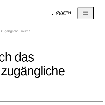
DE
EN
ch zugängliche Räume
ch das
h zugängliche