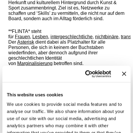
Herkunft und kulturellem Hintergrund durch Kunst &
Sport zusammenbringt. Ziel ist es, Netzwerke zu
schaffen und ‘Skills’ zu vermitteln, die nicht nur auf dem
Board, sondern auch im Alltag förderlich sind.
**FLINTA* steht
für
Frauen
,
Lesben
,
intergeschlechtliche
,
nichtbinäre
,
trans
Der
Asterisk
dient dabei als Platzhalter für alle
Personen, die sich in keinem der Buchstaben
wiederfinden, aber dennoch aufgrund ihrer
geschlechtlichen Identität
von
Marginalisierung
betroffen sind.
Für mehr Informationen kannst du dich sehr gerne an
Camille latreille wenden:
latreille@hausderkunst.de
This website uses cookies
We use cookies to provide social media features and to
analyse our traffic. We also share information about your
use of our site with our social media, advertising and
Zugehörige Ausstellungen
analytics partners who may combine it with other
information that you’ve provided to them or that they’ve