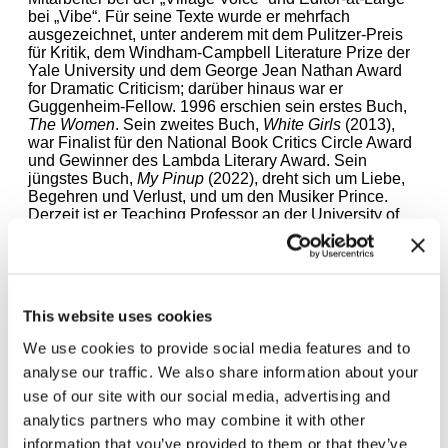
bei
„
Vibe
“
. Für seine Texte wurde er mehrfach
ausgezeichnet, unter anderem mit dem Pulitzer-Preis
für Kritik, dem Windham-Campbell Literature Prize der
Yale University und dem George Jean Nathan Award
for Dramatic Criticism; darüber hinaus war er
Guggenheim-Fellow. 1996 erschien sein erstes Buch,
The Women
. Sein zweites Buch,
White Girls
(2013),
war Finalist für den National Book Critics Circle Award
und Gewinner des Lambda Literary Award. Sein
jüngstes Buch,
My Pinup
(2022), dreht sich um Liebe,
Begehren und Verlust, und um den Musiker Prince.
Derzeit ist er Teaching Professor an der University of
California, Berkeley. Weitere Lehraufträge hatte er an
der Columbia University School of the Arts, der
Princeton University, der Wesleyan University und der
Yale School of Drama.
This website uses cookies
We use cookies to provide social media features and to
analyse our traffic. We also share information about your
use of our site with our social media, advertising and
analytics partners who may combine it with other
Zugehörige Ausstellungen
information that you’ve provided to them or that they’ve