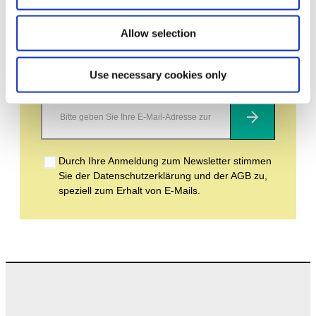
Bleiben Sie auf dem Laufenden und erfahren
Sie mehr über aktuelle Veranstaltungen und
bevorstehende Ausstellungen. Wir freuen uns
Allow selection
auf Ihren nächsten Besuch!
Use necessary cookies only
E-Mail-Adresse *
Abonnieren
Durch Ihre Anmeldung zum Newsletter stimmen
Sie der Datenschutzerklärung und der AGB zu,
speziell zum Erhalt von E-Mails.