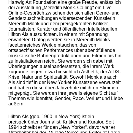
Hartwig Art Foundation eine große Freude, anlässlich
der Ausstellung
„
Meredith Monk. Calling
“
ein Live-
Online-Gespräch zwischen der sich allen Genre- und
Genderzuschreibungen widersetzenden Künstlerin
Meredith Monk und dem preisgekrönten Kritiker,
Journalisten, Kurator und öffentlichen Intellektuellen
Hilton Als auszurichten. In einem mit Spannung
erwarteten Dialog werden sie in Meredith Monks
facettenreiches Werk eintauchen, das von
ortsspezifischen Performances über abendfüllende
musikalische Bühnenproduktionen und Filmen bis hin
zu Installationen reicht. Sie werden sich dabei mit
Überlegungen auseinandersetzen, die ihrem Werk
zugrunde liegen, etwa hinsichtlich Ästhetik, der AIDS-
Krise, Natur und Spiritualität. Sowohl Monk als auch
Als sind tief in der New Yorker Kunstszene verwurzelt
und haben diese über Jahrzehnte mit ihren Stimmen
mitgeprägt. Sie werden ihre jeweils eigene Sicht auf
Themen wie Identität, Gender, Race
,
Verlust und Liebe
äußern.
Hilton Als (geb. 1960 in New York) ist ein
preisgekrönter Journalist, Kritiker und Kurator. Seit
1994 schreibt er für den
„
New Yorker
“
,
davor war er
Mitarbeiter bei der
„
Village Voice
“
und Editor-at-Large