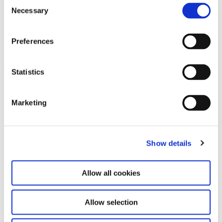
Consent
Necessary
Selection
Velvet Terrorism: Pussy Riot’s
Preferences
6.9.24 – 29.6.25
Russia
Statistics
Leave this field empty
Abonnieren Sie unseren Newsletter
Marketing
Bleiben Sie auf dem Laufenden und erfahren
Show details
Sie mehr über aktuelle Veranstaltungen und
bevorstehende Ausstellungen. Wir freuen uns
auf Ihren nächsten Besuch!
Allow all cookies
E-Mail-Adresse *
Allow selection
Abonnieren