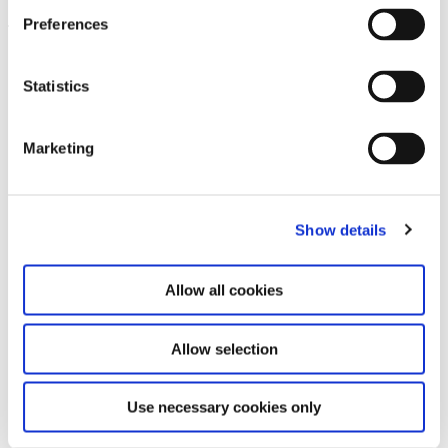
Preferences
Leave this field empty
Abonnieren Sie unseren Newsletter
Statistics
Marketing
Bleiben Sie auf dem Laufenden und erfahren
Sie mehr über aktuelle Veranstaltungen und
bevorstehende Ausstellungen. Wir freuen uns
auf Ihren nächsten Besuch!
Show details
E-Mail-Adresse *
Allow all cookies
Abonnieren
Allow selection
Durch Ihre Anmeldung zum Newsletter stimmen
Sie der Datenschutzerklärung und der AGB zu,
Use necessary cookies only
speziell zum Erhalt von E-Mails.