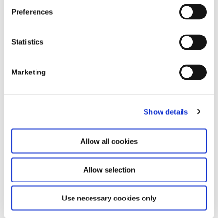
Preferences
Leave this field empty
Abonnieren Sie unseren Newsletter
Statistics
Marketing
Bleiben Sie auf dem Laufenden und erfahren
Sie mehr über aktuelle Veranstaltungen und
bevorstehende Ausstellungen. Wir freuen uns
auf Ihren nächsten Besuch!
Show details
E-Mail-Adresse *
Allow all cookies
Abonnieren
Allow selection
Durch Ihre Anmeldung zum Newsletter stimmen
Sie der Datenschutzerklärung und der AGB zu,
Use necessary cookies only
speziell zum Erhalt von E-Mails.