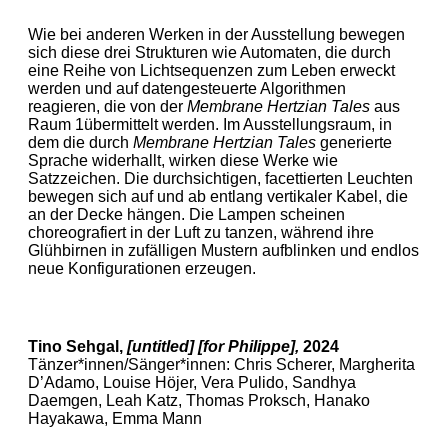
Wie bei anderen Werken in der Ausstellung bewegen
sich diese drei Strukturen wie Automaten, die durch
eine Reihe von Lichtsequenzen zum Leben erweckt
werden und auf datengesteuerte Algorithmen
reagieren, die von der
Membrane Hertzian Tales
aus
Raum 1übermittelt werden. Im Ausstellungsraum, in
dem die durch
Membrane Hertzian Tales
generierte
Sprache widerhallt, wirken diese Werke wie
Satzzeichen. Die durchsichtigen, facettierten Leuchten
bewegen sich auf und ab entlang vertikaler Kabel, die
an der Decke hängen. Die Lampen scheinen
choreografiert in der Luft zu tanzen, während ihre
Glühbirnen in zufälligen Mustern aufblinken und endlos
neue Konfigurationen erzeugen.
Tino Sehgal,
[untitled] [for Philippe],
2024
Tänzer*innen/Sänger*innen: Chris Scherer, Margherita
D’Adamo, Louise Höjer, Vera Pulido, Sandhya
Daemgen, Leah Katz, Thomas Proksch, Hanako
Hayakawa, Emma Mann