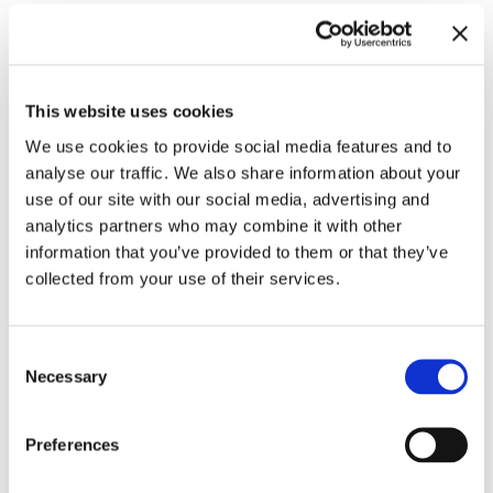
Die Ausstellung präsentiert ein bahnbrechendes
kybernetisches Sprachsystem, das in einer neuartigen,
sich weiter entwickelnden Sprache namens ∂A spricht.
Diese dynamische Sprache passt sich kontinuierlich
This website uses cookies
an, indem sie auf Umweltdaten zurückgreift. Diese
werden durch Sensoren gesammelt, die in einem
We use cookies to provide social media features and to
Mandelhain in der Tabernas-Wüste in Spanien
analyse our traffic. We also share information about your
aufgestellt sind. Die Stimme, die auf der Grundlage der
use of our site with our social media, advertising and
Stimme der ARD-Nachrichtensprecherin Susanne
Daubner modelliert ist, wechselt zwischen Sprechen,
analytics partners who may combine it with other
Flüstern und Summen und erzeugt dabei melodische
information that you’ve provided to them or that they’ve
und beruhigende Töne, die an ein fernes Donnern
collected from your use of their services.
erinnern. Das Netzwerk an Sensoren der
kybernetischen (= sich selbst regulierenden) Struktur
umfasst Wetterinstrumente, Luftqualitätsmonitore,
geologische Sensoren und Kommunikationsgeräte.
Consent
Dieses umfassende Netzwerk ermöglicht es, die
Necessary
Umgebung in einer Weise wahrzunehmen, die
Selection
menschliche Fähigkeiten übertrifft. So übersetzt es
Umweltdaten in einzigartige sprachliche Ausdrücke.
Das System kann emotionale Zustände basierend auf
Preferences
Umweltveränderungen nachahmen, und nimmt
beispielsweise einen melancholischen Ton an, wenn