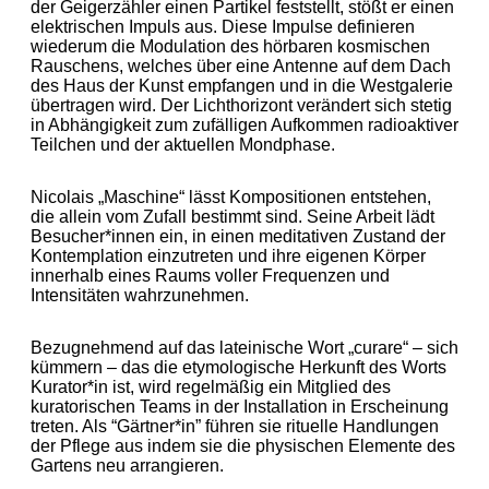
der Geigerzähler einen Partikel feststellt, stößt er einen
elektrischen Impuls aus. Diese Impulse definieren
wiederum die Modulation des hörbaren kosmischen
Rauschens, welches über eine Antenne auf dem Dach
des Haus der Kunst empfangen und in die Westgalerie
übertragen wird. Der Lichthorizont verändert sich stetig
in Abhängigkeit zum zufälligen Aufkommen radioaktiver
Teilchen und der aktuellen Mondphase.
Nicolais „Maschine“ lässt Kompositionen entstehen,
die allein vom Zufall bestimmt sind. Seine Arbeit lädt
Besucher*innen ein, in einen meditativen Zustand der
Kontemplation einzutreten und ihre eigenen Körper
innerhalb eines Raums voller Frequenzen und
Intensitäten wahrzunehmen.
Bezugnehmend auf das lateinische Wort „curare“ – sich
kümmern – das die etymologische Herkunft des Worts
Kurator*in ist, wird regelmäßig ein Mitglied des
kuratorischen Teams in der Installation in Erscheinung
treten. Als “Gärtner*in” führen sie rituelle Handlungen
der Pflege aus indem sie die physischen Elemente des
Gartens neu arrangieren.