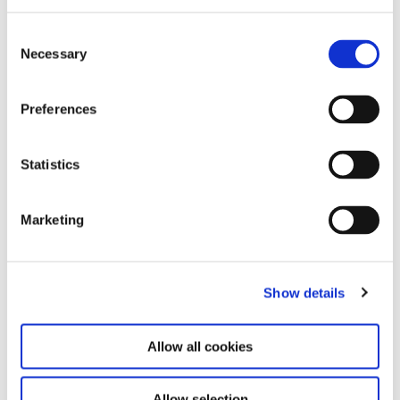
Consent
Necessary
Selection
Preferences
Statistics
Marketing
Show details
Carsten Nicolai, „transmitter / receiver – the machine and the
Allow all cookies
gardener“, 2022, Installationsansicht Haus der Kunst, Foto Max
Geuter
Allow selection